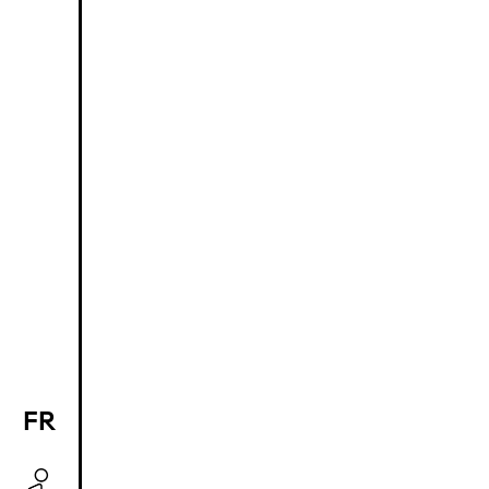
FR
EN