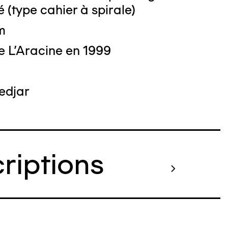
é (type cahier à spirale)
m
e L'Aracine en 1999
edjar
criptions