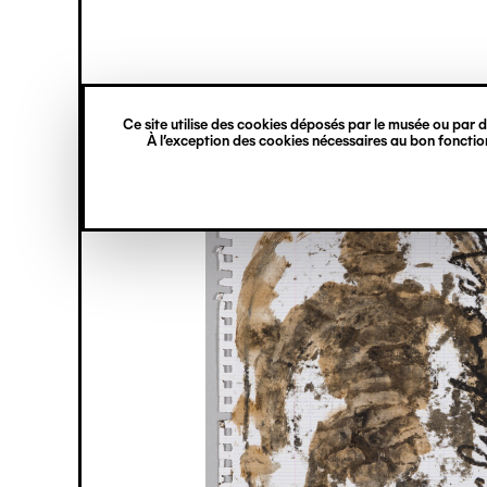
princ
Gestion des cookies
Navigation
verticale
Ce site utilise des cookies déposés par le musée ou par de
Aller
À l’exception des cookies nécessaires au bon fonction
au
contenu
principal