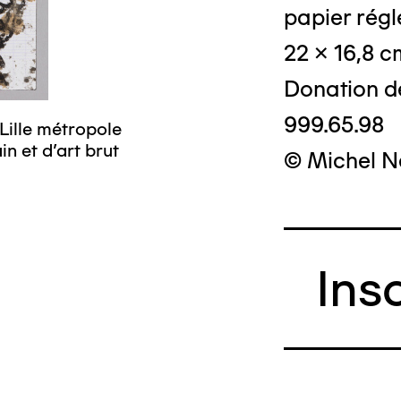
papier régl
22 x 16,8 c
Donation d
999.65.98
Lille métropole
n et d’art brut
© Michel N
Ins