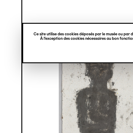
princ
Gestion des cookies
Navigation
verticale
Ce site utilise des cookies déposés par le musée ou par de
Aller
À l’exception des cookies nécessaires au bon fonction
au
contenu
principal