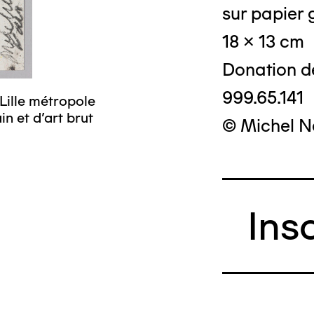
sur papier g
18 x 13 cm
Donation d
999.65.141
Lille métropole
n et d’art brut
© Michel N
Ins