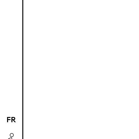
FR
EN