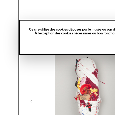
princ
Gestion des cookies
Navigation
verticale
Ce site utilise des cookies déposés par le musée ou par de
Aller
À l’exception des cookies nécessaires au bon fonction
au
contenu
principal