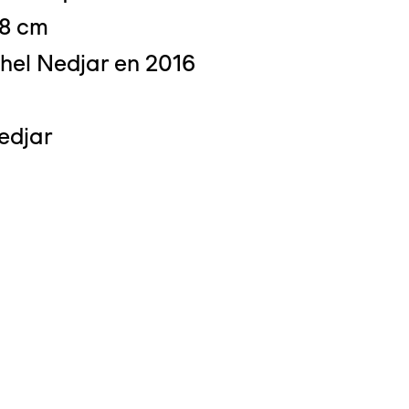
 8 cm
hel Nedjar en 2016
 : Michel Bourguet
edjar