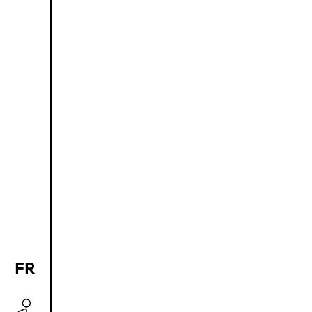
FR
EN