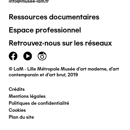
info@musee-lam.fr
Ressources documentaires
Pied
Espace professionnel
de
Retrouvez-nous sur les réseaux
page
principal
© LaM - Lille Métropole Musée d'art moderne, d'art
contemporain et d'art brut, 2019
Crédits
Pied
Mentions légales
Politiques de confidentialité
de
Cookies
Plan du site
page