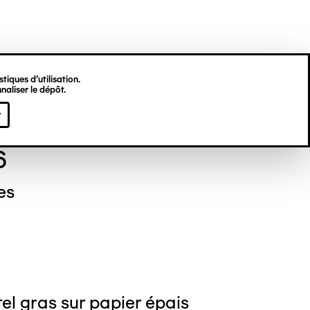
tiques d’utilisation.
naliser le dépôt.
el NEDJAR
r
6
es
el gras sur papier épais