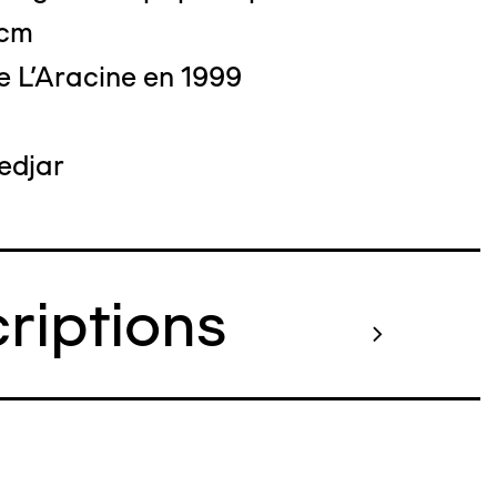
 cm
e L'Aracine en 1999
edjar
criptions