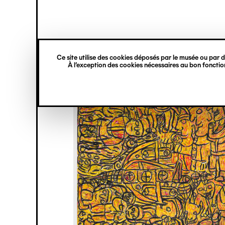
princ
Gestion des cookies
Navigation
verticale
Ce site utilise des cookies déposés par le musée ou par de
Aller
À l’exception des cookies nécessaires au bon fonction
au
contenu
principal