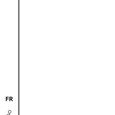
FR
EN