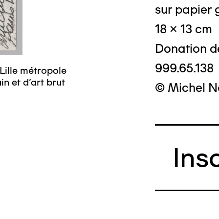
sur papier g
18 x 13 cm
Donation d
999.65.138
Lille métropole
n et d’art brut
© Michel N
Ins