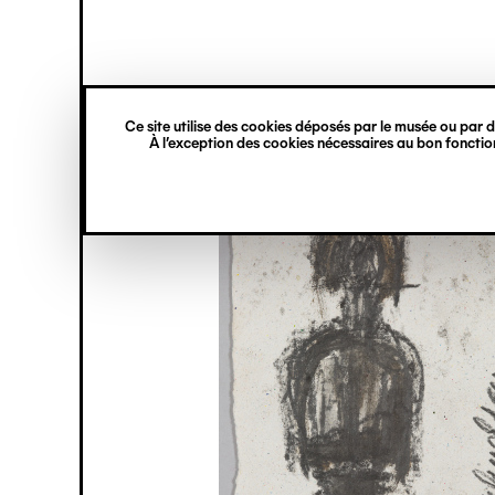
princ
Gestion des cookies
Navigation
verticale
Ce site utilise des cookies déposés par le musée ou par de
Aller
À l’exception des cookies nécessaires au bon fonction
au
contenu
principal