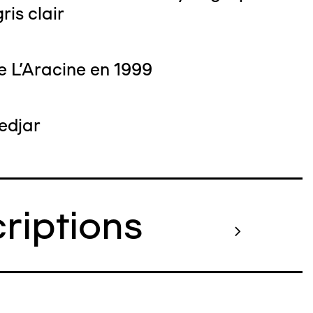
ris clair
e L'Aracine en 1999
edjar
criptions