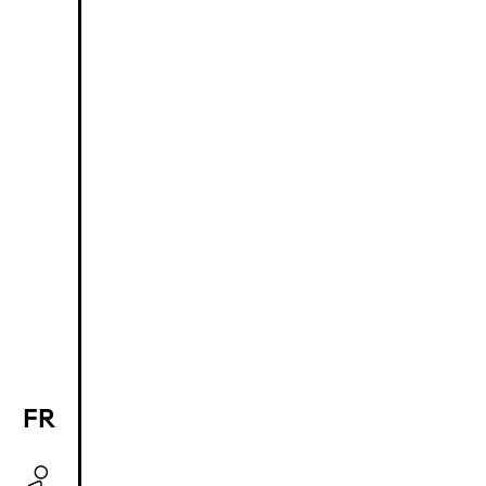
FR
EN