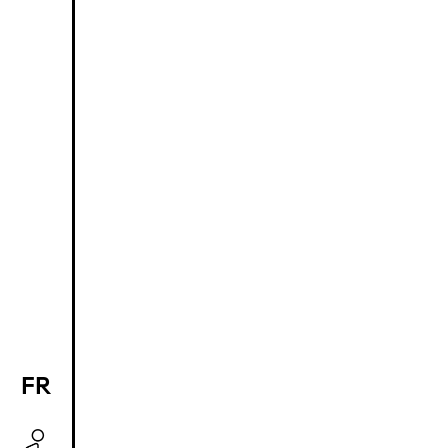
FR
EN