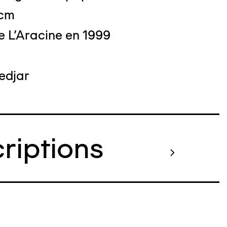
 cm
e L'Aracine en 1999
edjar
criptions