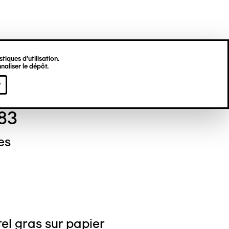
tiques d’utilisation.
naliser le dépôt.
el NEDJAR
r
83
es
el gras sur papier