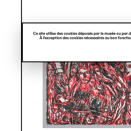
princ
Gestion des cookies
Navigation
verticale
Ce site utilise des cookies déposés par le musée ou par de
Aller
À l’exception des cookies nécessaires au bon fonction
au
contenu
principal