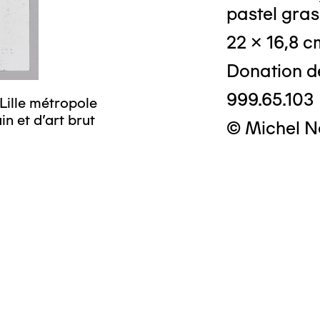
pastel gras
22 x 16,8 c
Donation d
999.65.103
Lille métropole
n et d’art brut
© Michel N