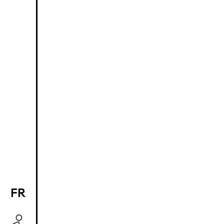
FR
EN