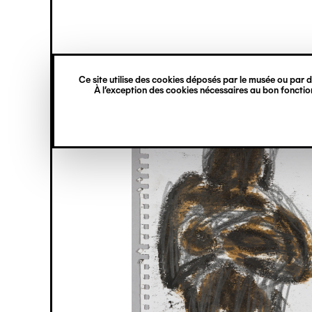
princ
Gestion des cookies
Navigation
verticale
Ce site utilise des cookies déposés par le musée ou par de
Aller
À l’exception des cookies nécessaires au bon fonction
au
contenu
principal