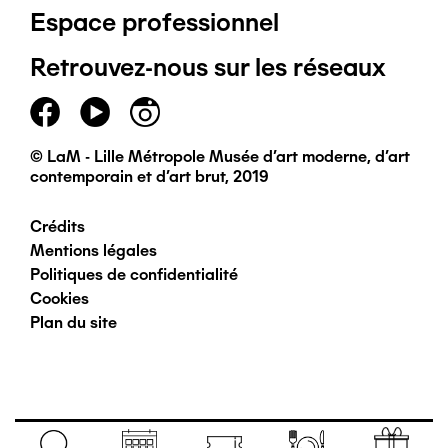
Espace professionnel
de
Retrouvez-nous sur les réseaux
page
principal
© LaM - Lille Métropole Musée d'art moderne, d'art
contemporain et d'art brut, 2019
Crédits
Pied
Mentions légales
Politiques de confidentialité
de
Cookies
Plan du site
page
secondaire
Navigation