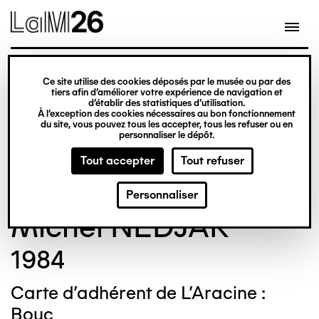
Gestion des cookies
Ce site utilise des cookies déposés par le musée ou par des
Aller
tiers afin d’améliorer votre expérience de navigation et
d’établir des statistiques d’utilisation.
au
À l’exception des cookies nécessaires au bon fonctionnement
du site, vous pouvez tous les accepter, tous les refuser ou en
contenu
© Crédit photo : Nicolas Dewitte/LaM Lille
personnaliser le dépôt.
principal
métropole musée d’art moderne d’art
Tout accepter
Tout refuser
contemporain et d’art brut
Personnaliser
Michel NEDJAR
1984
Carte d'adhérent de L'Aracine :
Bouc