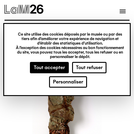
Gestion des cookies
Ce site utilise des cookies déposés par le musée ou par des
Aller
tiers afin d’améliorer votre expérience de navigation et
d’établir des statistiques d’utilisation.
au
À l’exception des cookies nécessaires au bon fonctionnement
du site, vous pouvez tous les accepter, tous les refuser ou en
contenu
personnaliser le dépôt.
principal
Tout accepter
Tout refuser
Personnaliser