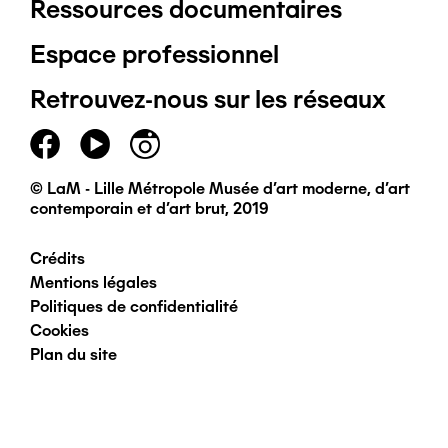
Ressources documentaires
Pied
Espace professionnel
de
Retrouvez-nous sur les réseaux
page
principal
© LaM - Lille Métropole Musée d'art moderne, d'art
contemporain et d'art brut, 2019
Crédits
Pied
Mentions légales
Politiques de confidentialité
de
Cookies
Plan du site
page
secondaire