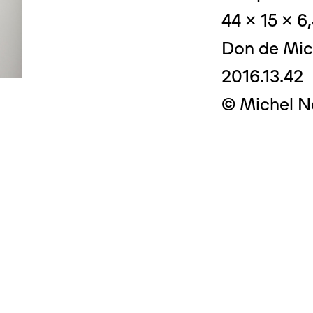
44 x 15 x 6
Don de Mic
2016.13.42
© Crédit photo
© Michel N