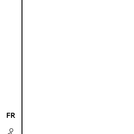
FR
EN