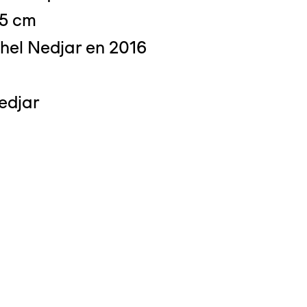
,5 cm
hel Nedjar en 2016
 : Michel Bourguet
edjar