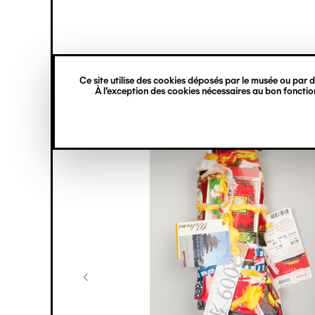
princ
Gestion des cookies
Navigation
verticale
Ce site utilise des cookies déposés par le musée ou par de
Aller
À l’exception des cookies nécessaires au bon fonction
au
contenu
principal