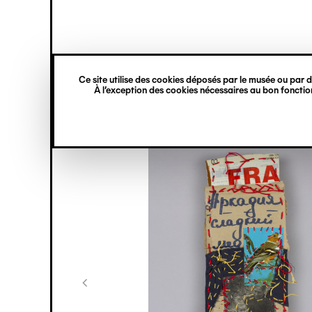
princ
Gestion des cookies
Navigation
verticale
Ce site utilise des cookies déposés par le musée ou par de
Aller
À l’exception des cookies nécessaires au bon fonction
au
contenu
principal