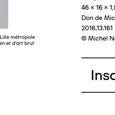
46 x 16 x 1
Don de Mic
2016.13.161
Lille métropole
© Crédit photo
© Michel N
n et d’art brut
musée d’art mo
Ins