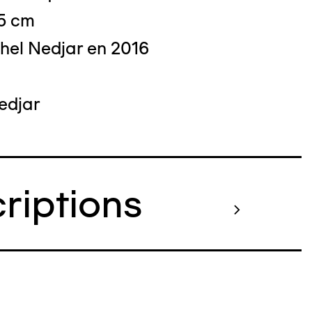
,5 cm
hel Nedjar en 2016
 : Nicolas Dewitte/LaM Lille métropole
edjar
derne d’art contemporain et d’art brut
criptions