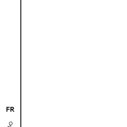
FR
EN