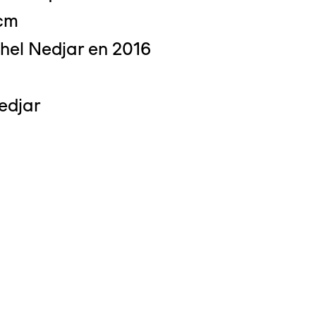
 cm
hel Nedjar en 2016
 : Michel Bourguet
edjar