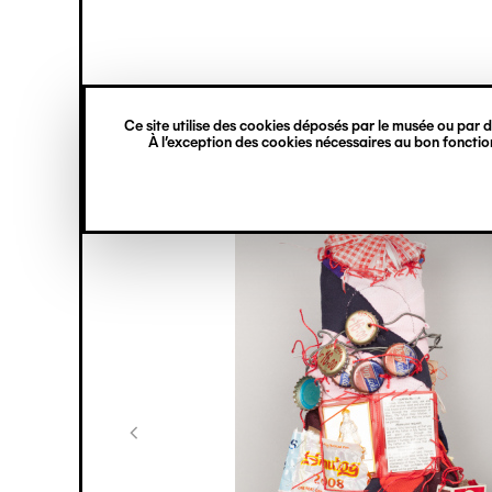
princ
Gestion des cookies
Navigation
verticale
Ce site utilise des cookies déposés par le musée ou par de
Aller
À l’exception des cookies nécessaires au bon fonction
au
contenu
principal