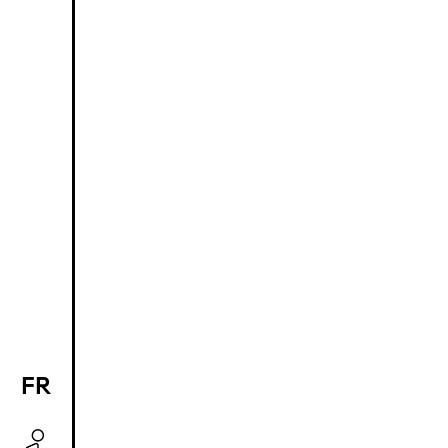
FR
EN