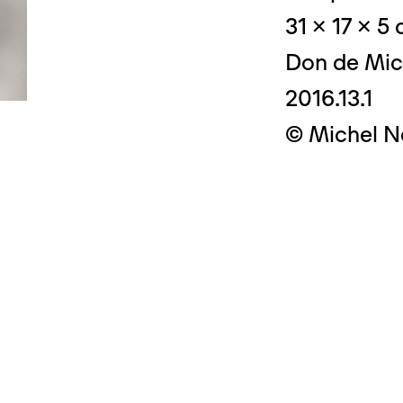
31 x 17 x 5
Don de Mic
2016.13.1
© Crédit photo
© Michel N