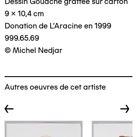
Dessin Gouache grattée sur carton
9 x 10,4 cm
Donation de L'Aracine en 1999
999.65.69
© Michel Nedjar
Autres oeuvres de cet artiste
←
→