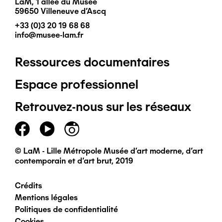
LaM, 1 allée du Musée
59650 Villeneuve d'Ascq
+33 (0)3 20 19 68 68
info@musee-lam.fr
Ressources documentaires
Pied
Espace professionnel
de
Retrouvez-nous sur les réseaux
page
principal
© LaM - Lille Métropole Musée d'art moderne, d'art
contemporain et d'art brut, 2019
Crédits
Pied
Mentions légales
Politiques de confidentialité
de
Cookies