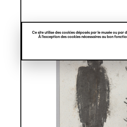
princ
Gestion des cookies
Navigation
verticale
Ce site utilise des cookies déposés par le musée ou par de
Aller
À l’exception des cookies nécessaires au bon fonction
au
contenu
principal