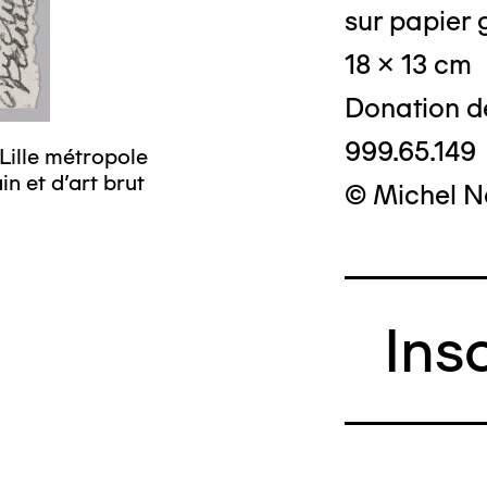
sur papier g
18 x 13 cm
Donation d
999.65.149
Lille métropole
n et d’art brut
© Michel N
Ins