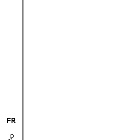
FR
EN