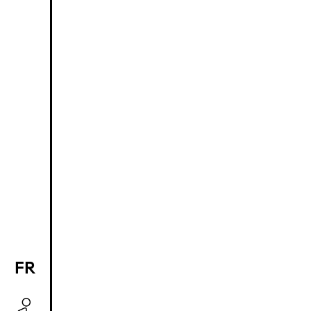
FR
EN