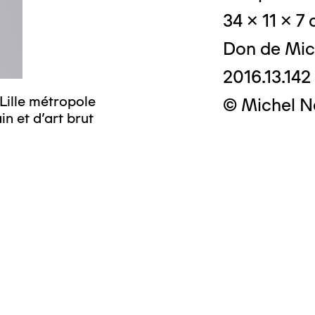
34 x 11 x 7
Don de Mic
2016.13.142
Lille métropole
© Crédit photo
© Michel N
n et d’art brut
musée d’art mo