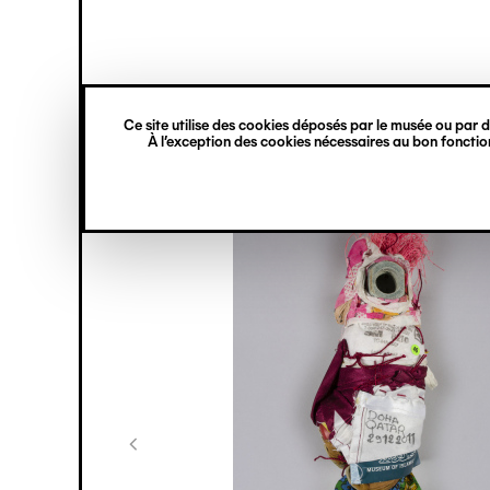
princ
Gestion des cookies
Navigation
verticale
Ce site utilise des cookies déposés par le musée ou par de
Aller
À l’exception des cookies nécessaires au bon fonction
au
contenu
principal