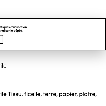
tiques d’utilisation.
naliser le dépôt.
el NEDJAR
r
o : DUBART Cécile
ile
le Tissu, ficelle, terre, papier, platre,