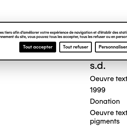
ipale
s tiers afin d’améliorer votre expérience de navigation et d’établir des statis
nement du site, vous pouvez tous les accepter, tous les refuser ou en person
Mich
Tout accepter
Tout refuser
Personnalise
© Crédit phot
s.d.
Oeuvre text
1999
Donation
Oeuvre texti
pigments