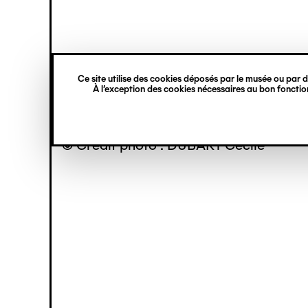
princ
Gestion des cookies
Navigation
verticale
Ce site utilise des cookies déposés par le musée ou par de
Aller
À l’exception des cookies nécessaires au bon fonction
au
contenu
principal
© Crédit photo : DUBART Cécile