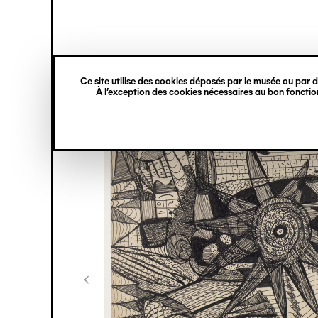
princ
Gestion des cookies
Navigation
verticale
Ce site utilise des cookies déposés par le musée ou par de
Aller
À l’exception des cookies nécessaires au bon fonction
au
contenu
principal