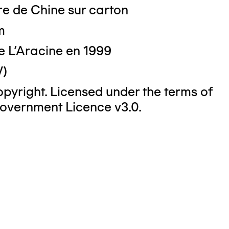
re de Chine sur carton
m
o : DUBART Cécile
e L'Aracine en 1999
V)
yright. Licensed under the terms of
overnment Licence v3.0.