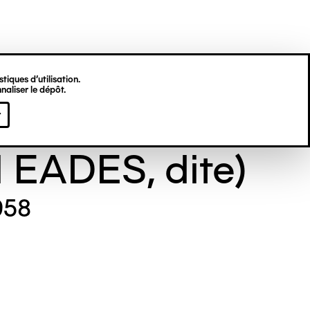
tiques d’utilisation.
naliser le dépôt.
e GILL (Maude
r
l EADES, dite)
958