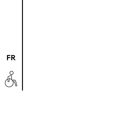
FR
EN