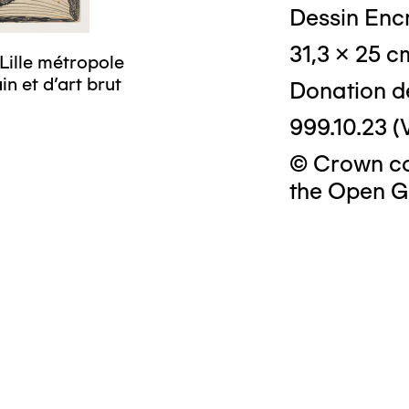
Dessin Enc
31,3 x 25 c
© Crédit phot
Lille métropole
n et d’art brut
Donation d
999.10.23 (
© Crown cop
the Open G