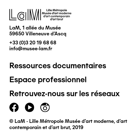
Image
LaM, 1 allée du Musée
59650 Villeneuve d'Ascq
+33 (0)3 20 19 68 68
info@musee-lam.fr
Ressources documentaires
Pied
Espace professionnel
de
Retrouvez-nous sur les réseaux
page
principal
© LaM - Lille Métropole Musée d'art moderne, d'art
contemporain et d'art brut, 2019