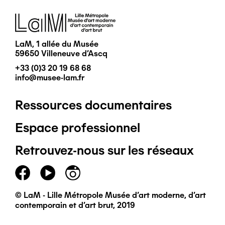
Image
LaM, 1 allée du Musée
59650 Villeneuve d'Ascq
+33 (0)3 20 19 68 68
info@musee-lam.fr
Ressources documentaires
Pied
Espace professionnel
de
Retrouvez-nous sur les réseaux
page
principal
© LaM - Lille Métropole Musée d'art moderne, d'art
contemporain et d'art brut, 2019