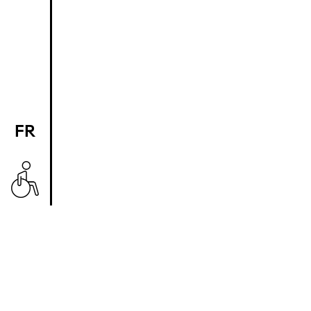
FR
EN