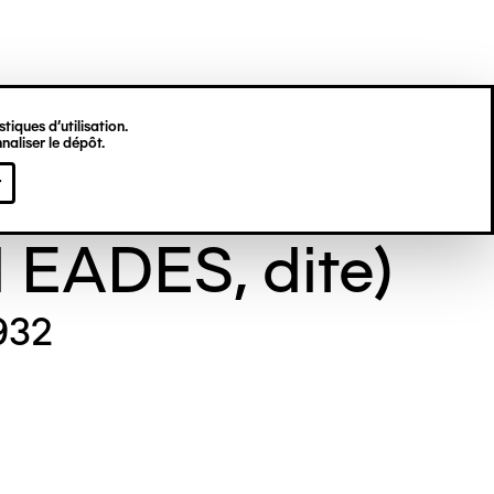
tiques d’utilisation.
naliser le dépôt.
e GILL (Maude
r
l EADES, dite)
932