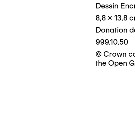
Dessin Encr
8,8 x 13,8 
Donation d
999.10.50
© Crown cop
the Open G