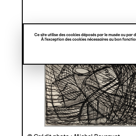
princ
Gestion des cookies
Navigation
verticale
Ce site utilise des cookies déposés par le musée ou par de
Aller
À l’exception des cookies nécessaires au bon fonction
au
contenu
principal