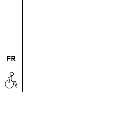
FR
EN