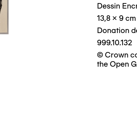
Dessin Encr
13,8 x 9 cm
Donation d
999.10.132
© Crown cop
the Open G