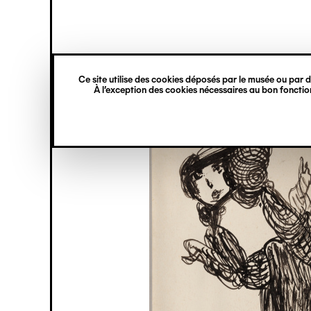
princ
Gestion des cookies
Navigation
verticale
Ce site utilise des cookies déposés par le musée ou par de
Aller
À l’exception des cookies nécessaires au bon fonction
au
contenu
principal