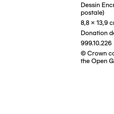
Dessin Encr
postale)
8,8 x 13,9 
Donation d
999.10.226
© Crown cop
the Open G