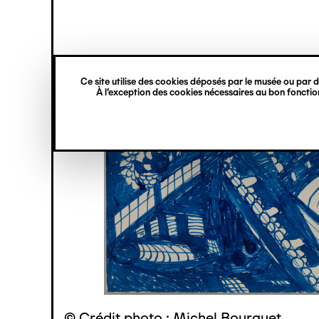
princ
Gestion des cookies
Navigation
verticale
Ce site utilise des cookies déposés par le musée ou par de
Aller
À l’exception des cookies nécessaires au bon fonction
au
contenu
principal
© Crédit photo : Michel Bourguet