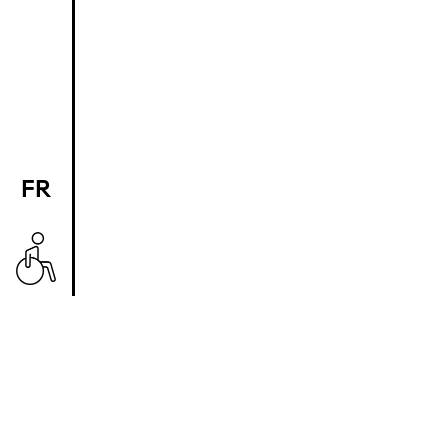
FR
EN