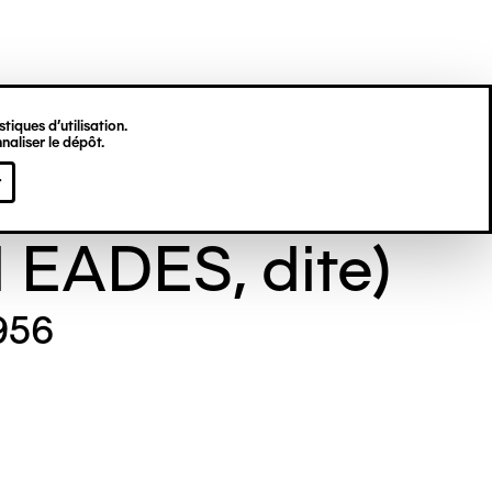
tiques d’utilisation.
naliser le dépôt.
e GILL (Maude
r
l EADES, dite)
956