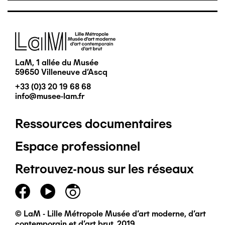
Image
LaM, 1 allée du Musée
59650 Villeneuve d'Ascq
+33 (0)3 20 19 68 68
info@musee-lam.fr
Ressources documentaires
Pied
Espace professionnel
de
Retrouvez-nous sur les réseaux
page
principal
© LaM - Lille Métropole Musée d'art moderne, d'art
contemporain et d'art brut, 2019