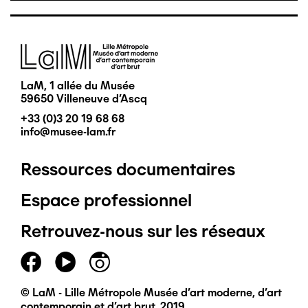
Image
LaM, 1 allée du Musée
59650 Villeneuve d'Ascq
+33 (0)3 20 19 68 68
info@musee-lam.fr
Ressources documentaires
Pied
Espace professionnel
de
Retrouvez-nous sur les réseaux
page
principal
© LaM - Lille Métropole Musée d'art moderne, d'art
contemporain et d'art brut, 2019