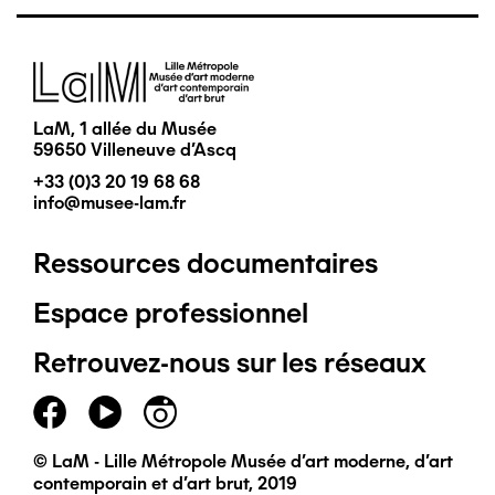
Image
LaM, 1 allée du Musée
59650 Villeneuve d'Ascq
+33 (0)3 20 19 68 68
info@musee-lam.fr
Ressources documentaires
Pied
Espace professionnel
de
Retrouvez-nous sur les réseaux
page
principal
© LaM - Lille Métropole Musée d'art moderne, d'art
contemporain et d'art brut, 2019