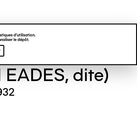
tiques d’utilisation.
naliser le dépôt.
e GILL (Maude
r
l EADES, dite)
932