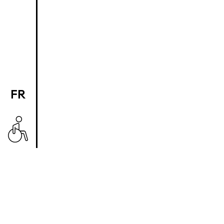
FR
EN