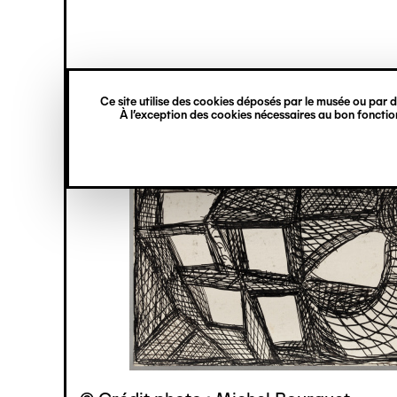
princ
Gestion des cookies
Navigation
verticale
Ce site utilise des cookies déposés par le musée ou par de
Aller
À l’exception des cookies nécessaires au bon fonction
au
contenu
principal