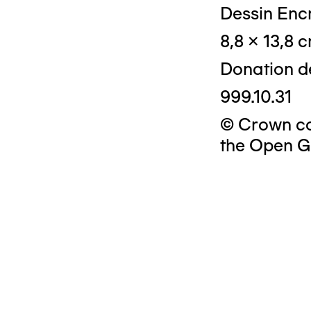
Dessin Encr
8,8 x 13,8 
Donation d
999.10.31
© Crown cop
the Open G