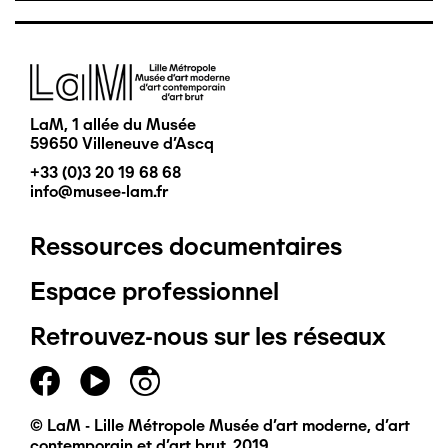
Image
LaM, 1 allée du Musée
59650 Villeneuve d'Ascq
+33 (0)3 20 19 68 68
info@musee-lam.fr
Ressources documentaires
Pied
Espace professionnel
de
Retrouvez-nous sur les réseaux
page
principal
© LaM - Lille Métropole Musée d'art moderne, d'art
contemporain et d'art brut, 2019