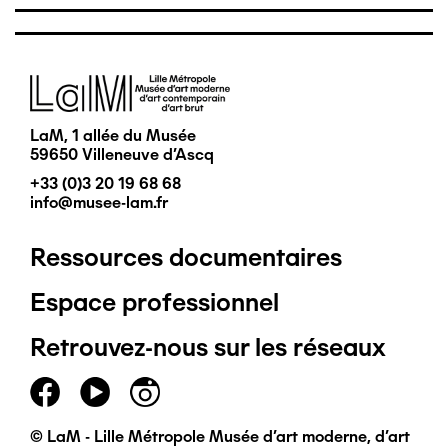
Image
LaM, 1 allée du Musée
59650 Villeneuve d'Ascq
+33 (0)3 20 19 68 68
info@musee-lam.fr
Ressources documentaires
Pied
Espace professionnel
de
Retrouvez-nous sur les réseaux
page
principal
© LaM - Lille Métropole Musée d'art moderne, d'art