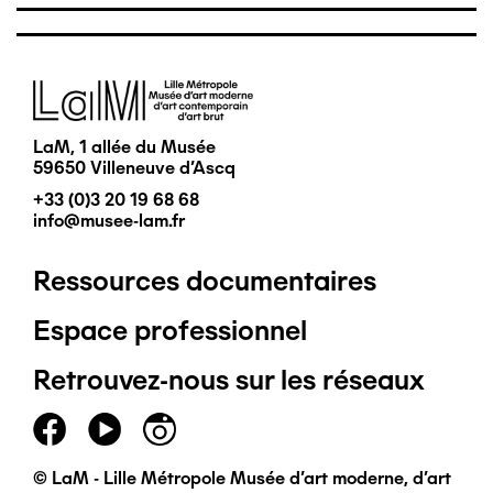
Image
LaM, 1 allée du Musée
59650 Villeneuve d'Ascq
+33 (0)3 20 19 68 68
info@musee-lam.fr
Ressources documentaires
Pied
Espace professionnel
de
Retrouvez-nous sur les réseaux
page
principal
© LaM - Lille Métropole Musée d'art moderne, d'art