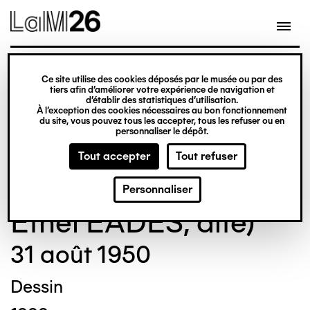
Gestion des cookies
Ce site utilise des cookies déposés par le musée ou par des
Aller
tiers afin d’améliorer votre expérience de navigation et
d’établir des statistiques d’utilisation.
au
À l’exception des cookies nécessaires au bon fonctionnement
du site, vous pouvez tous les accepter, tous les refuser ou en
contenu
© Crédit photo : Michel Bourguet
personnaliser le dépôt.
principal
Tout accepter
Tout refuser
Madge GILL (Maude
Personnaliser
Ethel EADES, dite)
31 août 1950
Dessin