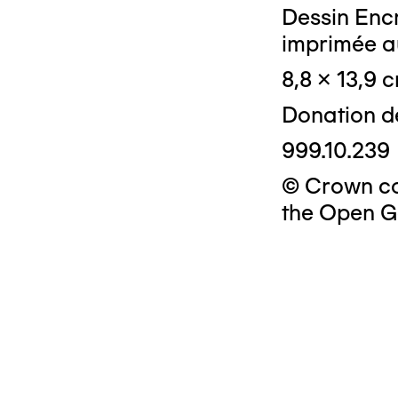
Dessin Encr
imprimée a
8,8 x 13,9 
Donation d
999.10.239
© Crown cop
the Open G