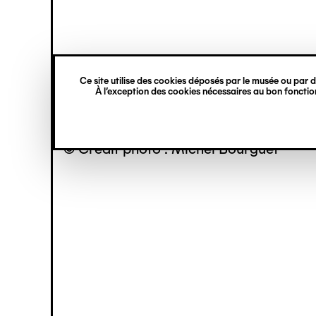
princ
Gestion des cookies
Navigation
verticale
Ce site utilise des cookies déposés par le musée ou par de
Aller
À l’exception des cookies nécessaires au bon fonction
au
contenu
principal
© Crédit photo : Michel Bourguet