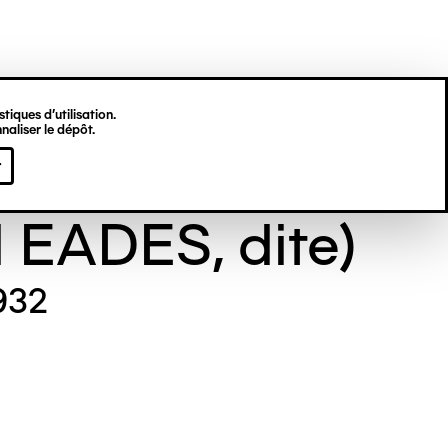
tiques d’utilisation.
naliser le dépôt.
e GILL (Maude
r
l EADES, dite)
932