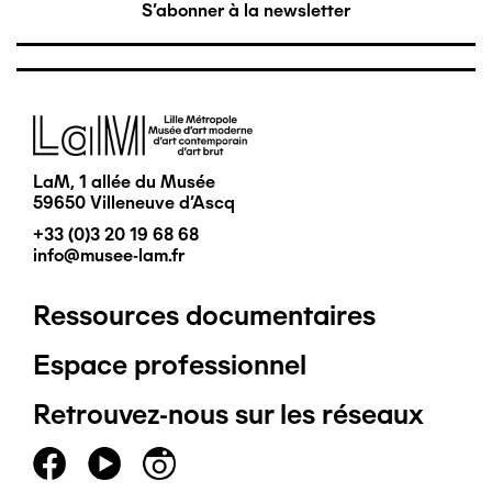
S'abonner à la newsletter
Image
LaM, 1 allée du Musée
59650 Villeneuve d'Ascq
+33 (0)3 20 19 68 68
info@musee-lam.fr
Ressources documentaires
Pied
Espace professionnel
de
Retrouvez-nous sur les réseaux
page
principal