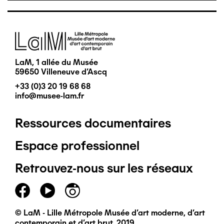
Image
LaM, 1 allée du Musée
59650 Villeneuve d'Ascq
+33 (0)3 20 19 68 68
info@musee-lam.fr
Ressources documentaires
Pied
Espace professionnel
de
Retrouvez-nous sur les réseaux
page
principal
© LaM - Lille Métropole Musée d'art moderne, d'art
contemporain et d'art brut, 2019