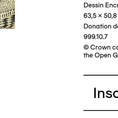
Dessin Enc
63,5 x 50,
Donation d
999.10.7
© Crown cop
the Open G
Ins