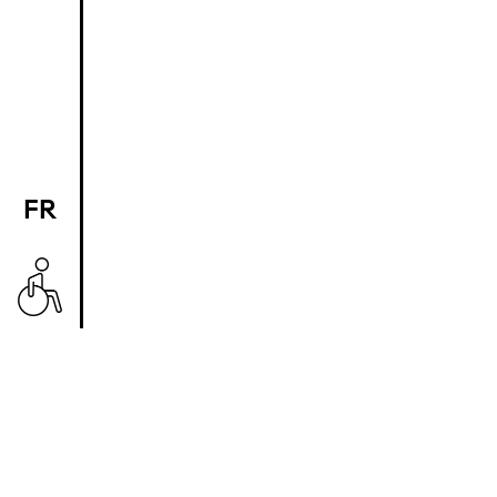
FR
EN