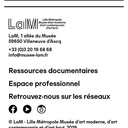
Image
LaM, 1 allée du Musée
59650 Villeneuve d'Ascq
+33 (0)3 20 19 68 68
info@musee-lam.fr
Ressources documentaires
Pied
Espace professionnel
de
Retrouvez-nous sur les réseaux
page
principal
© LaM - Lille Métropole Musée d'art moderne, d'art
contemporain et d'art brut, 2019