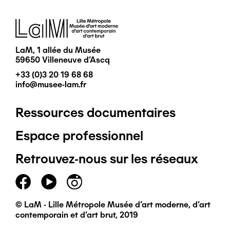
Image
LaM, 1 allée du Musée
59650 Villeneuve d'Ascq
+33 (0)3 20 19 68 68
info@musee-lam.fr
Ressources documentaires
Pied
Espace professionnel
de
Retrouvez-nous sur les réseaux
page
principal
© LaM - Lille Métropole Musée d'art moderne, d'art
contemporain et d'art brut, 2019