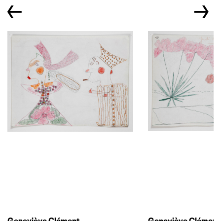
←
→
Geneviève Clément
Geneviève Clément