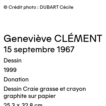
©
© Crédit photo : DUBART Cécile
Geneviève CLÉMENT
15 septembre 1967
Dessin
1999
Donation
Dessin Craie grasse et crayon
graphite sur papier
25,3 x 32,8 cm