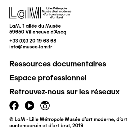
Image
LaM, 1 allée du Musée
59650 Villeneuve d'Ascq
+33 (0)3 20 19 68 68
info@musee-lam.fr
Ressources documentaires
Pied
Espace professionnel
de
Retrouvez-nous sur les réseaux
page
principal
© LaM - Lille Métropole Musée d'art moderne, d'art
contemporain et d'art brut, 2019