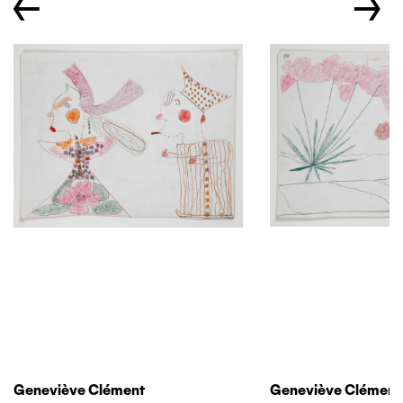
←
→
Geneviève Clément
Geneviève Clément