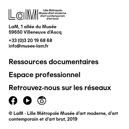
Image
LaM, 1 allée du Musée
59650 Villeneuve d'Ascq
+33 (0)3 20 19 68 68
info@musee-lam.fr
Ressources documentaires
Pied
Espace professionnel
de
Retrouvez-nous sur les réseaux
page
principal
© LaM - Lille Métropole Musée d'art moderne, d'art
contemporain et d'art brut, 2019