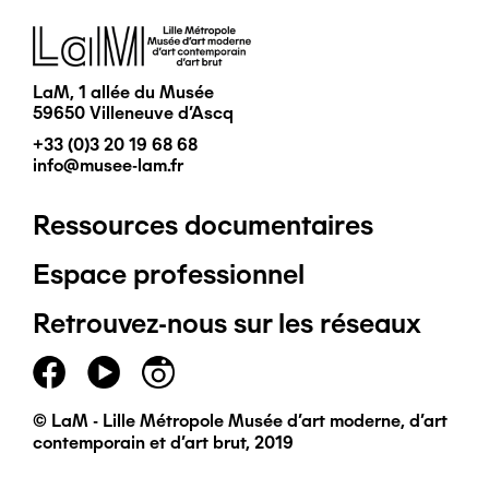
Image
LaM, 1 allée du Musée
59650 Villeneuve d'Ascq
+33 (0)3 20 19 68 68
info@musee-lam.fr
Ressources documentaires
Pied
Espace professionnel
de
Retrouvez-nous sur les réseaux
page
principal
© LaM - Lille Métropole Musée d'art moderne, d'art
contemporain et d'art brut, 2019