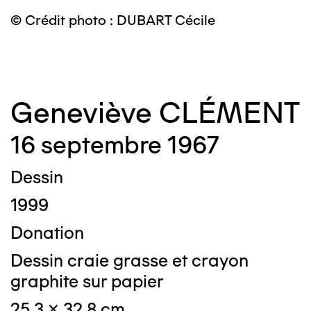
© Crédit photo : DUBART Cécile
©
Geneviève CLÉMENT
16 septembre 1967
Dessin
1999
Donation
Dessin craie grasse et crayon
graphite sur papier
25,3 x 32,8 cm