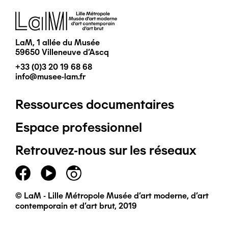
Image
LaM, 1 allée du Musée
59650 Villeneuve d'Ascq
+33 (0)3 20 19 68 68
info@musee-lam.fr
Ressources documentaires
Pied
Espace professionnel
de
Retrouvez-nous sur les réseaux
page
principal
© LaM - Lille Métropole Musée d'art moderne, d'art
contemporain et d'art brut, 2019