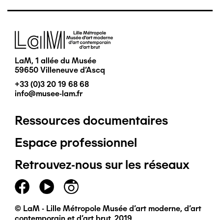
Image
LaM, 1 allée du Musée
59650 Villeneuve d'Ascq
+33 (0)3 20 19 68 68
info@musee-lam.fr
Ressources documentaires
Pied
Espace professionnel
de
Retrouvez-nous sur les réseaux
page
principal
© LaM - Lille Métropole Musée d'art moderne, d'art
contemporain et d'art brut, 2019