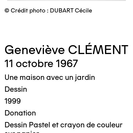
© Crédit photo : DUBART Cécile
©
Geneviève CLÉMENT
11 octobre 1967
Une maison avec un jardin
Dessin
1999
Donation
Dessin Pastel et crayon de couleur