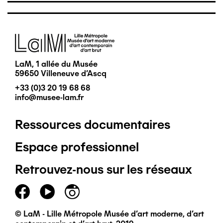
Image
LaM, 1 allée du Musée
59650 Villeneuve d'Ascq
+33 (0)3 20 19 68 68
info@musee-lam.fr
Ressources documentaires
Pied
Espace professionnel
de
Retrouvez-nous sur les réseaux
page
principal
© LaM - Lille Métropole Musée d'art moderne, d'art