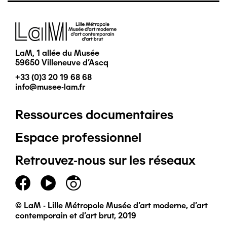
Image
LaM, 1 allée du Musée
59650 Villeneuve d'Ascq
+33 (0)3 20 19 68 68
info@musee-lam.fr
Ressources documentaires
Pied
Espace professionnel
de
Retrouvez-nous sur les réseaux
page
principal
© LaM - Lille Métropole Musée d'art moderne, d'art
contemporain et d'art brut, 2019