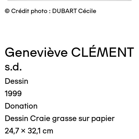
© Crédit photo : DUBART Cécile
©
Geneviève CLÉMENT
s.d.
Dessin
1999
Donation
Dessin Craie grasse sur papier
24,7 x 32,1 cm