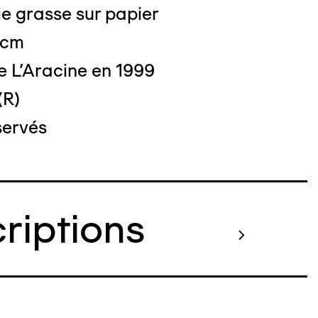
e grasse sur papier
o : DUBART Cécile
 cm
e L'Aracine en 1999
(R)
servés
criptions