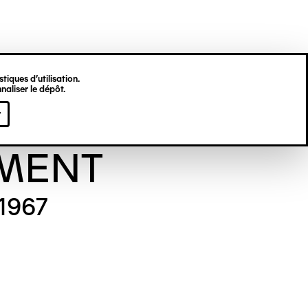
tiques d’utilisation.
naliser le dépôt.
viève
r
MENT
 1967