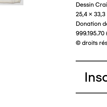
Dessin Crai
© Crédit phot
25,4 x 33,3
Donation d
999.195.70 
© droits ré
Ins