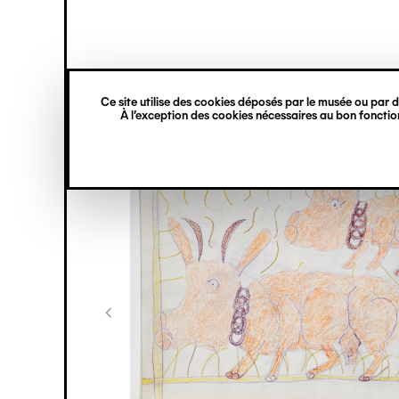
princ
Gestion des cookies
Navigation
verticale
Ce site utilise des cookies déposés par le musée ou par de
Aller
À l’exception des cookies nécessaires au bon fonction
au
contenu
principal