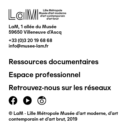
Image
LaM, 1 allée du Musée
59650 Villeneuve d'Ascq
+33 (0)3 20 19 68 68
info@musee-lam.fr
Ressources documentaires
Pied
Espace professionnel
de
Retrouvez-nous sur les réseaux
page
principal
© LaM - Lille Métropole Musée d'art moderne, d'art
contemporain et d'art brut, 2019