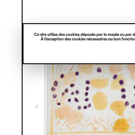
princ
Gestion des cookies
Navigation
verticale
Ce site utilise des cookies déposés par le musée ou par de
Aller
À l’exception des cookies nécessaires au bon fonction
au
contenu
principal