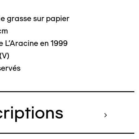
e grasse sur papier
o : DUBART Cécile
 cm
e L'Aracine en 1999
(V)
servés
criptions