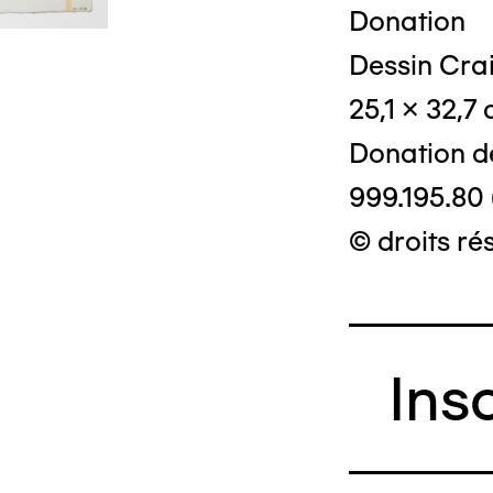
Donation
Dessin Crai
© Crédit phot
25,1 x 32,7
Donation d
999.195.80 
© droits ré
Ins