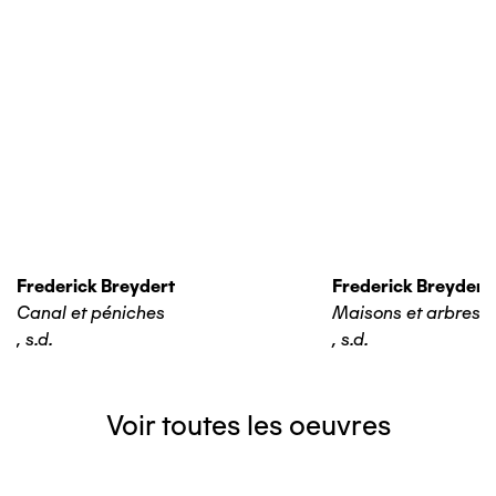
Frederick Breydert
Frederick Breydert
Canal et péniches
Maisons et arbres
,
s.d.
,
s.d.
Voir toutes les oeuvres