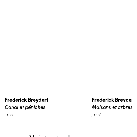
Frederick Breydert
Frederick Breydert
Canal et péniches
Maisons et arbres
,
s.d.
,
s.d.