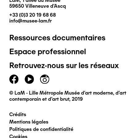
LaM, 1 allée du Musée
59650 Villeneuve d'Ascq
+33 (0)3 20 19 68 68
info@musee-lam.fr
Ressources documentaires
Pied
Espace professionnel
de
Retrouvez-nous sur les réseaux
page
principal
© LaM - Lille Métropole Musée d'art moderne, d'art
contemporain et d'art brut, 2019
Crédits
Pied
Mentions légales
Politiques de confidentialité
de
Cookies